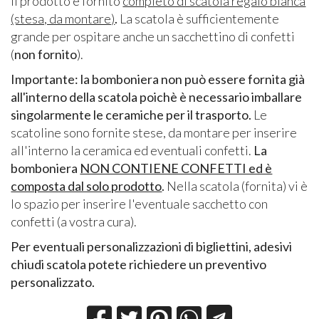
Il prodotto è fornito
completo di scatola regalo bianca
(stesa, da montare)
.
La scatola è sufficientemente
grande per ospitare anche un sacchettino di confetti
(
non fornito
).
Importante: la bomboniera non può essere fornita già
all'interno della scatola poichè è necessario imballare
singolarmente le ceramiche per il trasporto.
Le
scatoline sono fornite stese, da montare per inserire
all'interno la ceramica ed eventuali confetti.
La
bomboniera
NON CONTIENE CONFETTI ed è
composta dal solo prodotto
.
Nella scatola (fornita) vi è
lo spazio per inserire l'eventuale sacchetto con
confetti (a vostra cura).
Per eventuali personalizzazioni di bigliettini, adesivi
chiudi scatola potete richiedere un preventivo
personalizzato.