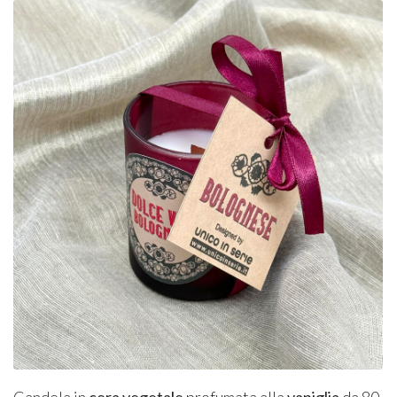
Candela in
cera vegetale
profumata alla
vaniglia
da 80