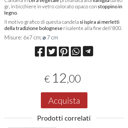
gr, in bicchiere in vetro colorato opaco con
stoppino in
legno
.
​Il motivo grafico di questa candela
si ispira ai merletti
della tradizione bolognese
risalente alla fine dell'800.
Misure: 6x7 cm;
⌀ 7 cm
12
,00
€
Acquista
Prodotti correlati