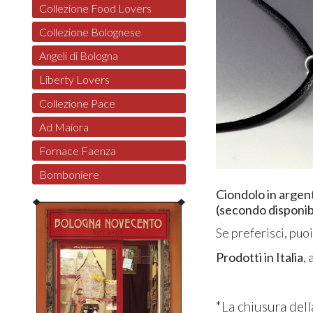
Collezione Food Lovers
Collezione Bolognese
Angeli di Bologna
Liberty Lovers
Collezione Pace
Ad Maiora
Fornace Faenza
Bomboniere
Ciondolo in argen
(secondo disponibi
Se preferisci, puo
Prodotti in Italia
,
*La chiusura dell