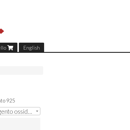
ello
English
nto 925
Ciondolo Tortellino argento ossidato | € 45,00