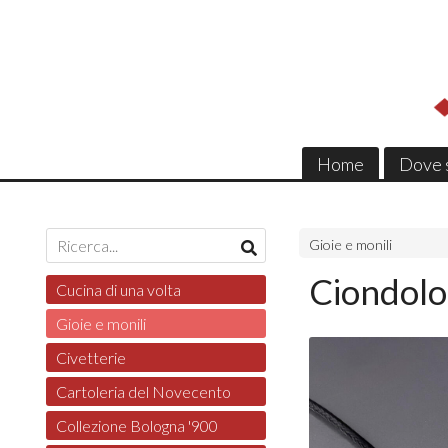
Home
Dove 
Gioie e monili
Ciondolo
Cucina di una volta
Gioie e monili
Civetterie
Cartoleria del Novecento
Collezione Bologna '900