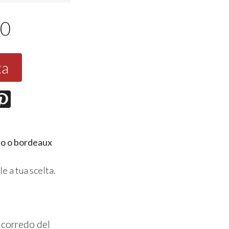
00
ta
ro o bordeaux
e a tua scelta.
a corredo del