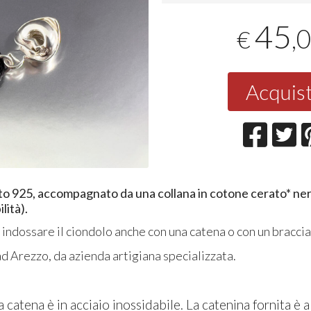
45
,
€
Acquis
to 925, accompagnato da una collana in cotone cerato* ne
lità).
i indossare il ciondolo anche con una catena o con un braccial
 ad Arezzo, da azienda artigiana specializzata.
a catena è in acciaio inossidabile. La catenina fornita è 