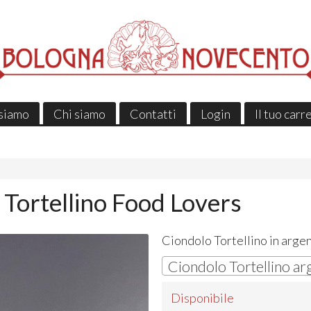
siamo
Chi siamo
Contatti
Login
Il tuo carr
 Tortellino Food Lovers
Ciondolo Tortellino in arge
Disponibile