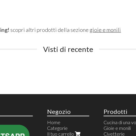
ing!
scopri altri prodotti della sezione
gioie e monili
Visti di recente
Negozio
Prodotti
Home
Cucina di una vo
Categorie
Gioie e monili
Il tuo carrello
Civetterie