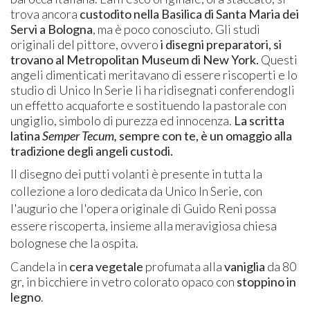
trova ancora
custodito nella Basilica di Santa Maria dei
Servi a Bologna
, ma è poco conosciuto. Gli studi
originali del pittore, ovvero
i disegni preparatori, si
trovano al Metropolitan Museum di New York.
Questi
angeli dimenticati meritavano di essere riscoperti e lo
studio di Unico In Serie li ha ridisegnati conferendogli
un effetto acquaforte e sostituendo la pastorale con
ungiglio, simbolo di purezza ed innocenza.
La scritta
latina
Semper Tecum,
sempre con te, è un omaggio alla
tradizione degli angeli custodi.
Il disegno dei putti volanti è presente in tutta la
collezione a loro dedicata da Unico In Serie, con
l'augurio che l'opera originale di Guido Reni possa
essere riscoperta, insieme alla meravigiosa chiesa
bolognese che la ospita.
Candela in
cera vegetale
profumata alla
vaniglia
da 80
gr, in bicchiere in vetro colorato opaco con
stoppino in
legno
.