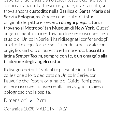
barocca italiana. L'affresco originale, ora staccato, si
trova ancora
custodito nella Basilica di Santa Maria dei
Servi a Bologna
, ma è poco conosciuto. Gli studi
originali del pittore, ovvero
i disegni preparatori, si
trovano al Metropolitan Museum di New York.
Questi
angeli dimenticati meritavano di essere riscoperti e lo
studio di Unico In Serie li ha ridisegnati conferendogli
un effetto acquaforte e sostituendo la pastorale con
ungiglio, simbolo di purezza ed innocenza.
La
scritta
latina
Semper Tecum,
sempre con te, è un omaggio alla
tradizione degli angeli custodi.
Il disegno dei putti volanti è presente in tutta la
collezione a loro dedicata da Unico In Serie, con
l'augurio che l'opera originale di Guido Reni possa
essere riscoperta, insieme alla meravigliosa chiesa
bolognese che la ospita.
Dimensioni:
12 cm
⌀
Ceramica 100% MADE IN ITALY