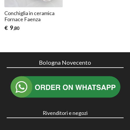
Conchiglia in ceramica
Fornace Faenza
9
€
,80
Bologna Novecento
Rivenditori e negozi