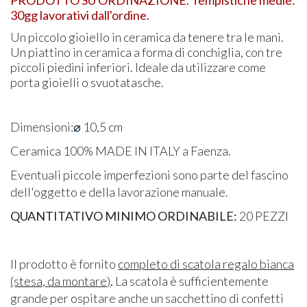
30gg lavorativi dall'ordine.
Un piccolo gioiello in ceramica da tenere tra le mani.
Un p
iattino in ceramica a forma di conchiglia, con tre
piccoli piedini inferiori. Ideale da utilizzare come
porta gioielli o svuotatasche.
Dimensioni:
⌀
10,5 cm
Ceramica 100% MADE IN ITALY a Faenza.
Eventuali piccole imperfezioni sono parte del fascino
dell'oggetto e della lavorazione manuale.
Q
UANTITATIVO MINIMO ORDINABILE:
20 PEZZI
Il prodotto è fornito
completo di scatola regalo bianca
(stesa, da montare)
.
La scatola è sufficientemente
grande per ospitare anche un sacchettino di confetti