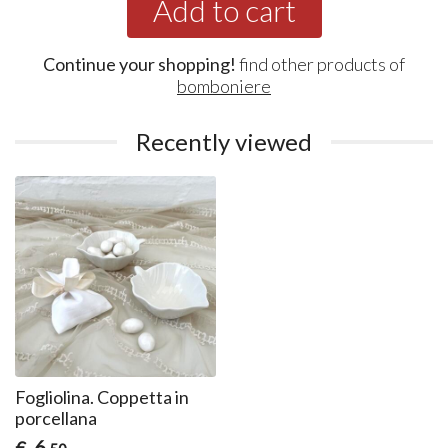
Add to cart
Continue your shopping!
find other products of
bomboniere
Recently viewed
Fogliolina. Coppetta in
porcellana
6
€